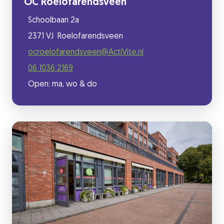
OC Roelofarendsveen
Schoolbaan 2a
2371 VJ Roelofarendsveen
ocroelofarendsveen@ActiVite.nl
06 1036 2169
Open: ma, wo & do