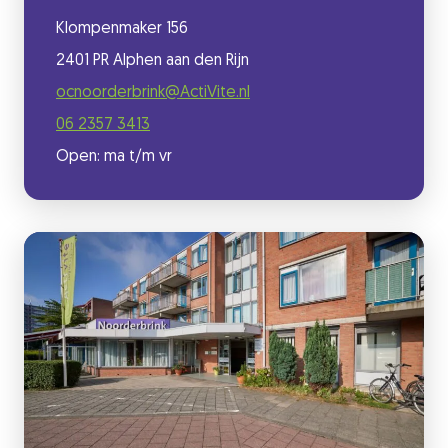
Klompenmaker 156
2401 PR Alphen aan den Rijn
ocnoorderbrink@ActiVite.nl
06 2357 3413
Open: ma t/m vr