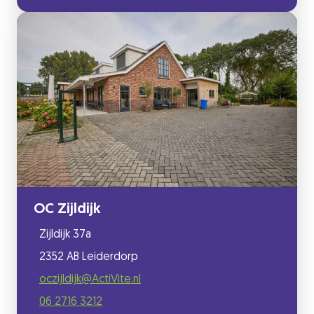
OC Zijldijk
Zijldijk 37a
2352 AB Leiderdorp
oczijldijk@ActiVite.nl
06 2716 3212