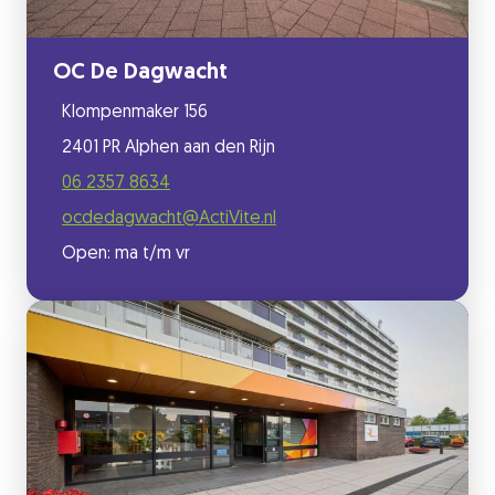
OC De Dagwacht
Klompenmaker 156
2401 PR Alphen aan den Rijn
06 2357 8634
ocdedagwacht@ActiVite.nl
Open: ma t/m vr