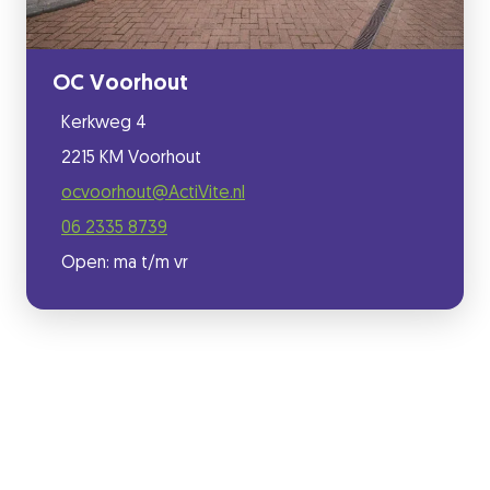
OC Voorhout
Kerkweg 4
2215 KM Voorhout
ocvoorhout@ActiVite.nl
06 2335 8739
Open: ma t/m vr