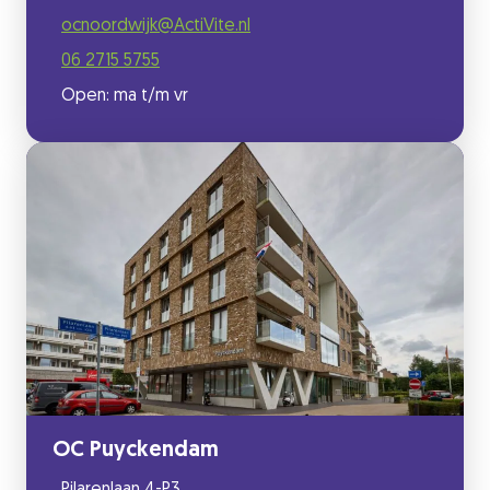
ocnoordwijk@ActiVite.nl
06 2715 5755
Open: ma t/m vr
OC Puyckendam