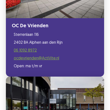
OC De Vrienden
Sterrenlaan 116
2402 BA Alphen aan den Rijn
06 1092 8972
ocdevrienden@ActiVite.nl
Open: ma t/m vr