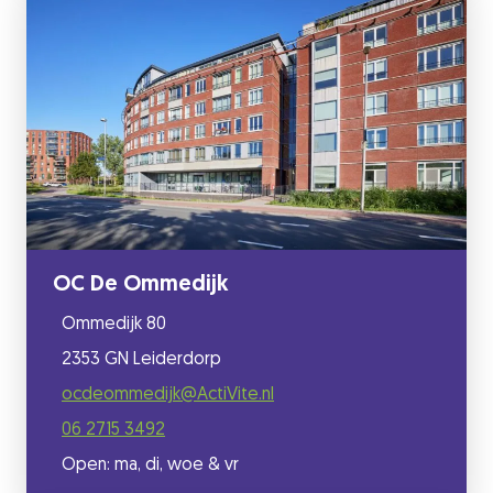
OC De Ommedijk
Ommedijk 80
2353 GN Leiderdorp
ocdeommedijk@ActiVite.nl
06 2715 3492
Open: ma, di, woe & vr