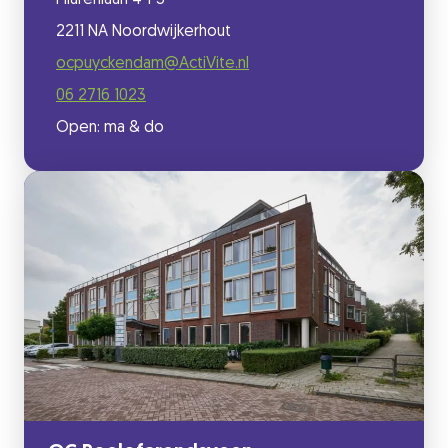
Pilarenlaan 4-P3
2211 NA Noordwijkerhout
ocpuyckendam@ActiVite.nl
06 2716 1023
Open: ma & do